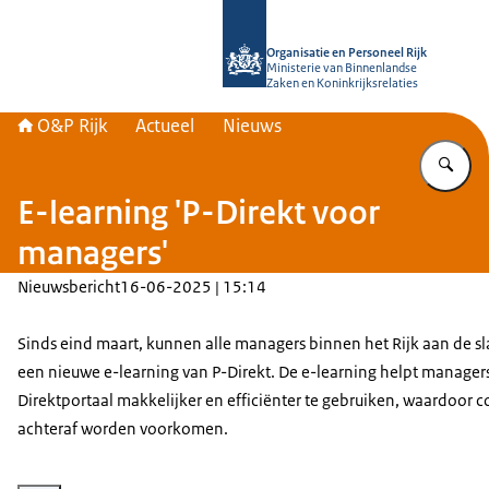
Naar de homepage van O&P Rijk
Organisatie en Personeel Rijk
Ministerie van Binnenlandse
Zaken en Koninkrijksrelaties
O&P Rijk
Actueel
Nieuws
Vu
E-learning 'P-Direkt voor
managers'
Nieuwsbericht
16-06-2025 | 15:14
Sinds eind maart, kunnen alle managers binnen het Rijk aan de s
een nieuwe e-learning van P-Direkt. De e-learning helpt managers
Direktportaal makkelijker en efficiënter te gebruiken, waardoor co
achteraf worden voorkomen.
Vergroot afbeelding e-learning P-Direkt voor managers