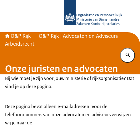
Naar de homepage van O&P Rijk
Organisatie en Personeel Rijk
Ministerie van Binnenlandse
Zaken en Koninkrijksrelaties
O&P Rijk
O&P Rijk | Advocaten en Adviseurs
Arbeidsrecht
Vu
Onze juristen en advocaten
Bij wie moet je zijn voor jouw ministerie of rijksorganisatie? Dat
vind je op deze pagina.
Deze pagina bevat alleen e-mailadressen. Voor de
telefoonnummers van onze advocaten en adviseurs verwijzen
wij je naar de