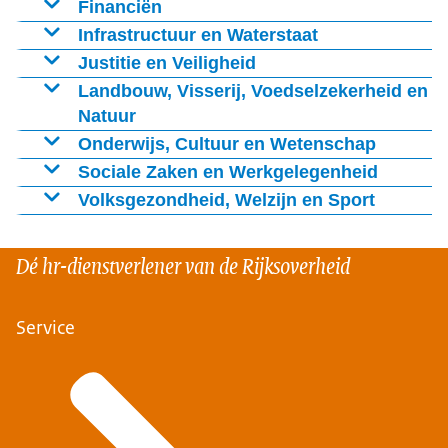
Heleen de Graaf:
Financiën
Michael Dreessen:
Infrastructuur en Waterstaat
Anne Schat:
Justitie en Veiligheid
Ministerie van Justitie en Veiligheid
Landbouw, Visserij, Voedselzekerheid en
Natuur
Anne Schat:
Jan Robert Zeelenberg:
Onderwijs, Cultuur en Wetenschap
Evelyne Hof:
Sociale Zaken en Werkgelegenheid
Aarti Soerdjbalie:
Volksgezondheid, Welzijn en Sport
Evelyne Hof:
Dé hr-dienstverlener van de Rijksoverheid
Service
Ilonka.Schouten@oprijk.nl