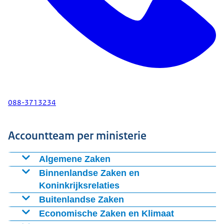
088-3713234
Accountteam per ministerie
Algemene Zaken
Ilonka Schouten:
Binnenlandse Zaken en
Koninkrijksrelaties
Annemiek van der Bent:
Buitenlandse Zaken
Annemijn Westerduin:
Economische Zaken en Klimaat