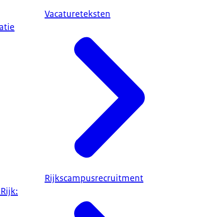
Vacatureteksten
atie
Rijkscampusrecruitment
Rijk: