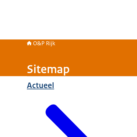
O&P Rijk
Sitemap
Actueel