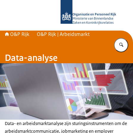
Naar de homepage van O&P Rijk
Organisatie en Personeel Rijk
Ministerie van Binnenlandse
Zaken en Koninkrijksrelaties
O&P Rijk
O&P Rijk | Arbeidsmarkt
Vu
Data-analyse
Data- en arbeidsmarktanalyse zijn sturingsinstrumenten om de
arbeidsmarktcommunicatie, jobmarketing en employer