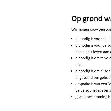
Op grond wa
Wij mogen jouw persoon
dit nodig is voor de u
dit nodig is voor de v
een dienst levert aan 
dit nodig is om te vol
ons;
dit nodig is om bijzo
uitgevoerd om gebouw
er sprake is van een ‘
de persoonsgegevens o
jij zelf toestemming h