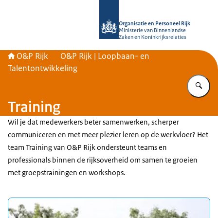
Naar de homepage van O&P Rijk
Organisatie en Personeel Rijk
Ministerie van Binnenlandse
Zaken en Koninkrijksrelaties
O&P Rijk
O&P Rijk | Loopbaan- en
Talentontwikkeling
Vu
Training
Wil je dat medewerkers beter samenwerken, scherper
communiceren en met meer plezier leren op de werkvloer? Het
team Training van O&P Rijk ondersteunt teams en
professionals binnen de rijksoverheid om samen te groeien
met groepstrainingen en workshops.
Uitgelicht