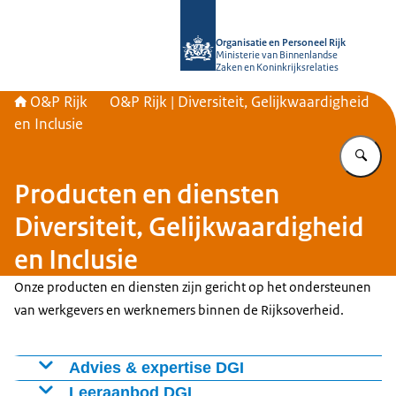
Naar de homepage van O&P Rijk
Organisatie en Personeel Rijk
Ministerie van Binnenlandse
Zaken en Koninkrijksrelaties
O&P Rijk
O&P Rijk | Diversiteit, Gelijkwaardigheid
en Inclusie
Vu
Producten en diensten
Diversiteit, Gelijkwaardigheid
en Inclusie
Onze producten en diensten zijn gericht op het ondersteunen
van werkgevers en werknemers binnen de Rijksoverheid.
Advies & expertise DGI
Wij geven advies op maat over het creëren van een
Leeraanbod DGI