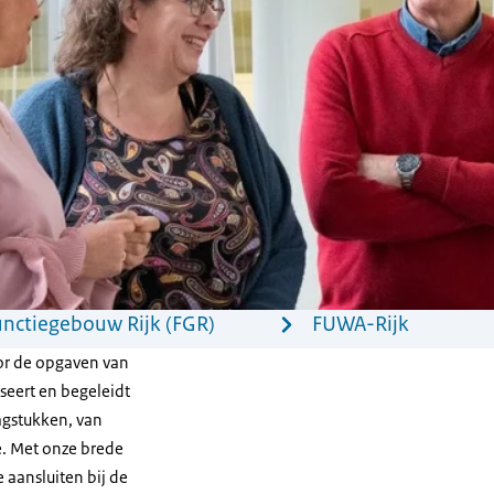
unctiegebouw Rijk (FGR)
FUWA-Rijk
voor de opgaven van
seert en begeleidt
agstukken, van
e. Met onze brede
 aansluiten bij de