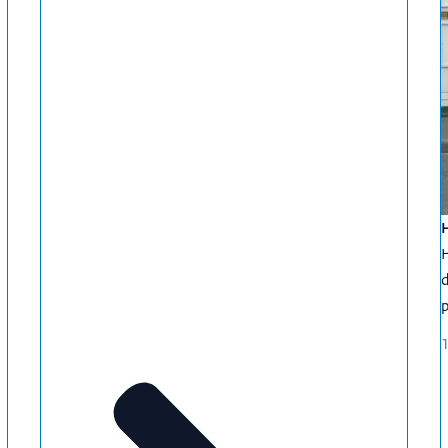
H
H
d
p