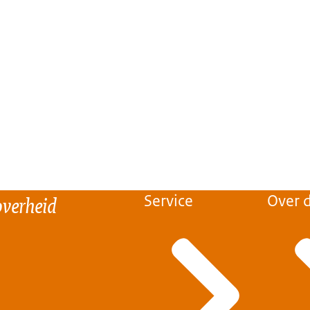
overheid
Service
Over d