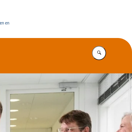
en en
Vul in wat u z