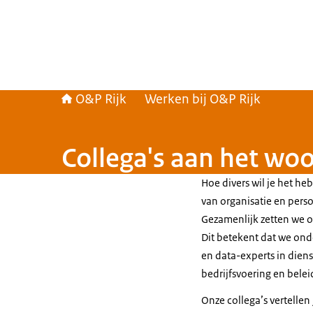
O&P Rijk
Werken bij O&P Rijk
Collega's aan het wo
Hoe divers wil je het h
van organisatie en perso
Gezamenlijk zetten we o
Dit betekent dat we ond
en data-experts in dien
bedrijfsvoering en belei
Onze collega’s vertellen