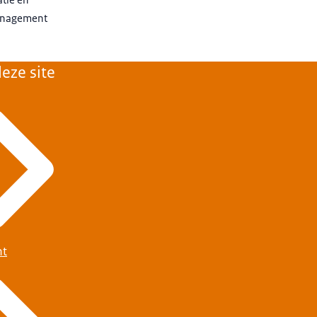
anagement
eze site
ht