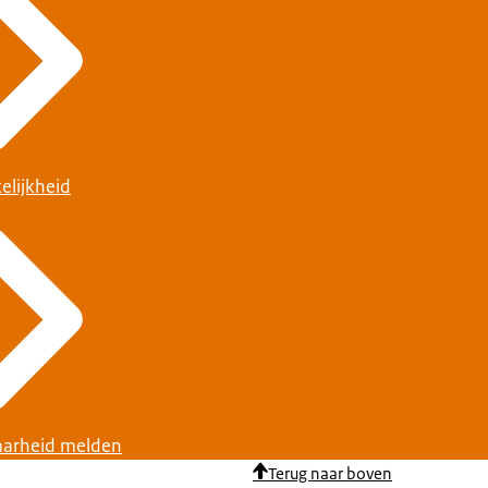
elijkheid
arheid melden
Terug naar boven