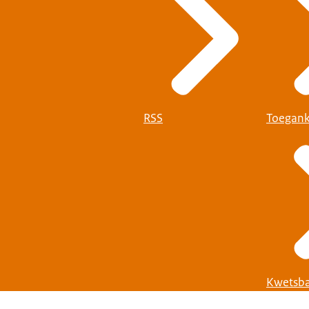
RSS
Toegank
Kwetsba