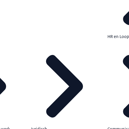
HR en Loo
k werk
Juridisch
Communica