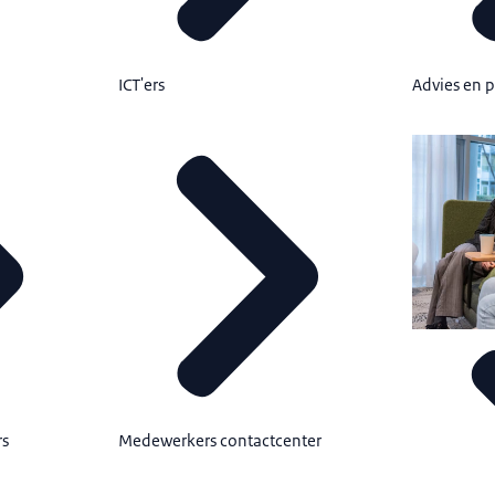
Advies en
ICT'ers
rs
Medewerkers contactcenter