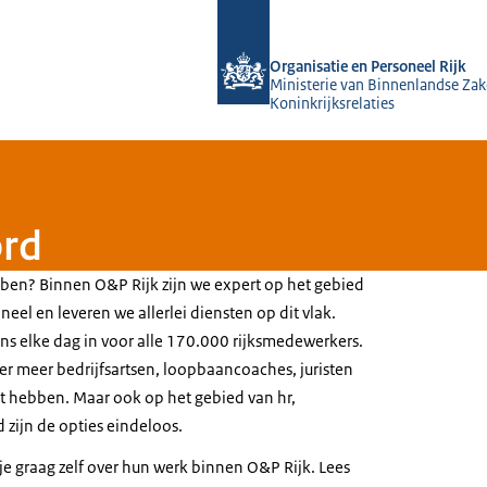
Naar de homepage van O&P Rijk
Organisatie en Personeel Rijk
Ministerie van Binnenlandse Zak
Koninkrijksrelaties
ord
ebben? Binnen O&P Rijk zijn we expert op het gebied
neel en leveren we allerlei diensten op dit vlak.
ns elke dag in voor alle 170.000 rijksmedewerkers.
er meer bedrijfsartsen, loopbaancoaches, juristen
st hebben. Maar ook op het gebied van hr,
d zijn de opties eindeloos.
 je graag zelf over hun werk binnen O&P Rijk. Lees