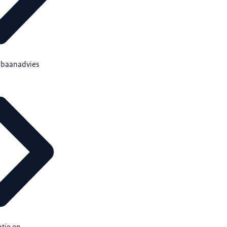
pbaanadvies
tie en