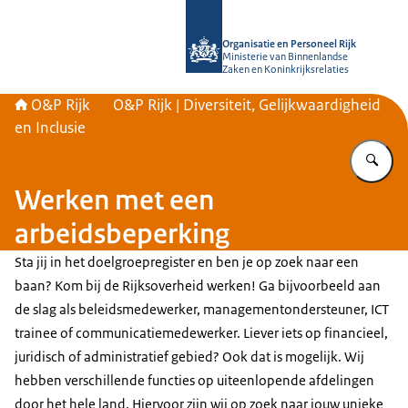
Naar de homepage van O&P Rijk
Organisatie en Personeel Rijk
Ministerie van Binnenlandse
Zaken en Koninkrijksrelaties
O&P Rijk
O&P Rijk | Diversiteit, Gelijkwaardigheid
en Inclusie
Vu
Werken met een
arbeidsbeperking
Sta jij in het doelgroepregister en ben je op zoek naar een
baan? Kom bij de Rijksoverheid werken! Ga bijvoorbeeld aan
de slag als beleidsmedewerker, managementondersteuner, ICT
trainee of communicatiemedewerker. Liever iets op financieel,
juridisch of administratief gebied? Ook dat is mogelijk. Wij
hebben verschillende functies op uiteenlopende afdelingen
door het hele land. Hiervoor zijn wij op zoek naar jouw unieke