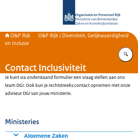
Naar de homepage van O&P Rijk
Organisatie en Personeel Rijk
Ministerie van Binnenlandse
Zaken en Koninkrijksrelaties
O&P Rijk
O&P Rijk | Diversiteit, Gelijkwaardigheid
en Inclusie
Vu
Contact Inclusiviteit
Je kunt via onderstaand formulier een vraag stellen aan ons
team DGI. Ook kun je rechtstreeks contact opnemen met onze
adviseur DGI van jouw ministerie.
Ministeries
Algemene Zaken