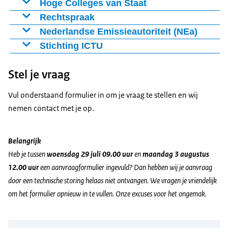
Hoge Colleges van Staat
Hoge Colleges van Staat
Rechtspraak
Raad voor de Rechtspraak
Nederlandse Emissieautoriteit (NEa)
Ines Balkema:
Nederlandse Emissieautoriteit (NEa)
Stichting ICTU
Ines Balkema:
Stichting ICTU
Wendy Broersen-Fransen:
Stel je vraag
Ines Balkema:
Wendy.Simonse@oprijk.nl
Yvonne Lagerberg:
Vul onderstaand formulier in om je vraag te stellen en wij
nemen contact met je op.
Ines.Balkema@oprijk.nl
Anoeshka.Ishwardat@oprijk.nl
Majka van Veen:
Ines.Balkema@oprijk.nl
Nationaal Coördinator Groningen
Belangrijk
Sanela Kaknjo:
Yvonne.Lagerberg@oprijk.nl
Heb je tussen
woensdag 29 juli 09.00 uur
en
maandag 3 augustus
Ines Balkema:
Wendy Broersen-Fransen:
12.00 uur
een aanvraagformulier ingevuld?
Dan hebben wij je aanvraag
Wendy.Fransen@oprijk.nl
Majka.Veen@oprijk.nl
door een technische storing helaas niet ontvangen. We vragen je vriendelijk
Ines Balkema:
Ines Balkema:
Anoeshka.Ishwardat@oprijk.nl
om het formulier opnieuw in te vullen. Onze excuses voor het ongemak.
Sanela Kaknjo: