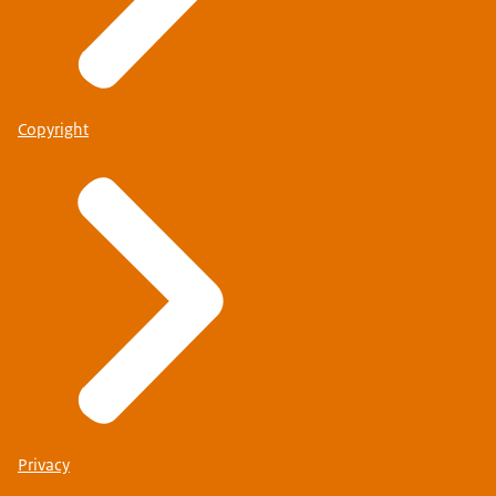
Copyright
Yvonne.Lagerberg@oprijk.nl
Sanela.Kaknjo@oprijk.nl
Bureau Financieel Toezicht (BFT), Centraal Justitieel
Incassobureau (CJIB), College voor de Rechten van de
Mens, Justis, Justitiële ICT Organisatie (JIO)
Anoeshka Ishwardat:
Privacy