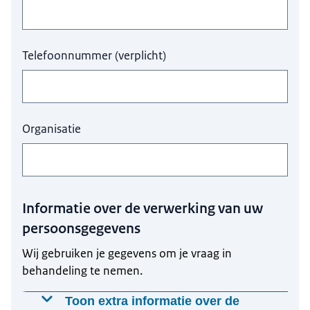
Autoriteit Consument & Markt (ACM), Centraal
Ines.Balkema@oprijk.nl
Ines.Balkema@oprijk.nl
Planbureau (CPB), Dienst ICT Uitvoering (DICTU)
Yvonne Lagerberg:
Sanela.Kaknjo@roprijk.nl
Wendy Broersen-Fransen:
Telefoonnummer
(
verplicht
)
Autoriteit Persoonsgegevens (AP), Immigratie- en
Naturalisatiedienst (IND), Nederlands Forensisch
Instituut (NFI)
Wendy.Fransen@oprijk.nl
Majka.Veen@oprijk.nl
Yvonne Lagerberg:
Organisatie
Yvonne.Lagerberg@oprijk.nl
Anoeshka Ishwardat:
Informatie over de verwerking van uw
persoonsgegevens
Wij gebruiken je gegevens om je vraag in
behandeling te nemen.
Toon extra informatie over de