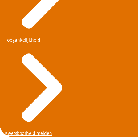
Anoeshka.Ishwardat@oprijk.nl
Sanela Kaknjo:
Toegankelijkheid
Kwetsbaarheid melden