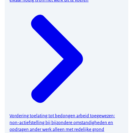
elkaar nodig is om het werk uit te voeren
Vordering toelating tot bedongen arbeid toegewezen:
non-actiefstelling bij bijzondere omstandigheden en
opdragen ander werk alleen met redelijke grond