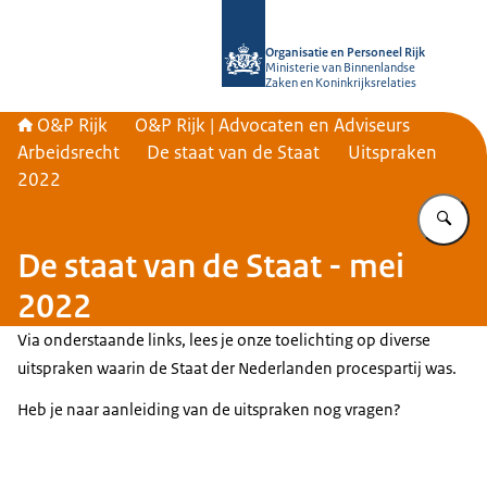
Naar de homepage van O&P Rijk
Organisatie en Personeel Rijk
Ministerie van Binnenlandse
Zaken en Koninkrijksrelaties
O&P Rijk
O&P Rijk | Advocaten en Adviseurs
Arbeidsrecht
De staat van de Staat
Uitspraken
2022
Vu
De staat van de Staat - mei
2022
Via onderstaande links, lees je onze toelichting op diverse
uitspraken waarin de Staat der Nederlanden procespartij was.
Heb je naar aanleiding van de uitspraken nog vragen?