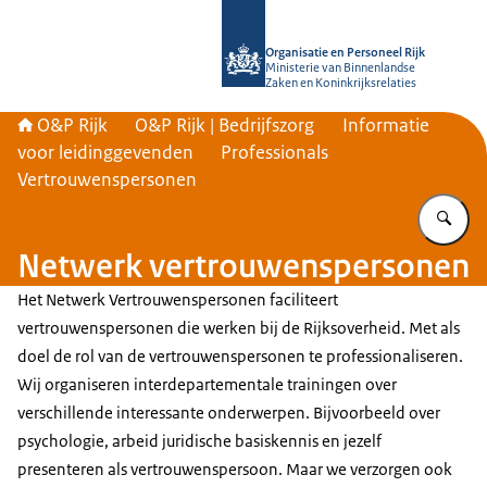
Naar de homepage van O&P Rijk
Organisatie en Personeel Rijk
Ministerie van Binnenlandse
Zaken en Koninkrijksrelaties
O&P Rijk
O&P Rijk | Bedrijfszorg
Informatie
voor leidinggevenden
Professionals
Vertrouwenspersonen
Vu
Netwerk vertrouwenspersonen
Het Netwerk Vertrouwenspersonen faciliteert
vertrouwenspersonen die werken bij de Rijksoverheid. Met als
doel de rol van de vertrouwenspersonen te professionaliseren.
Wij organiseren interdepartementale trainingen over
verschillende interessante onderwerpen. Bijvoorbeeld over
psychologie, arbeid juridische basiskennis en jezelf
presenteren als vertrouwenspersoon. Maar we verzorgen ook