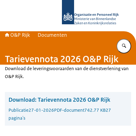
Naar de homepage van O&P Rijk
Organisatie en Personeel Rijk
Ministerie van Binnenlandse
Zaken en Koninkrijksrelaties
O&P Rijk
Documenten
Vu
Tarievennota 2026 O&P Rijk
Download de leveringsvooraarden van de dienstverlening van
O&P Rijk.
Download:
Tarievennota 2026 O&P Rijk
Publicatie
27-01-2026
PDF-document
742.77 KB
27
pagina's