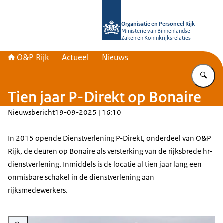
Naar de homepage van O&P Rijk
Organisatie en Personeel Rijk
Ministerie van Binnenlandse
Zaken en Koninkrijksrelaties
O&P Rijk
Actueel
Nieuws
Vu
Tien jaar P-Direkt op Bonaire
Nieuwsbericht
19-09-2025 | 16:10
In 2015 opende Dienstverlening P-Direkt, onderdeel van O&P
Rijk, de deuren op Bonaire als versterking van de rijksbrede hr-
dienstverlening. Inmiddels is de locatie al tien jaar lang een
onmisbare schakel in de dienstverlening aan
rijksmedewerkers.
Vergroot afbeelding Medewerkers op Bonaire P-Direkt