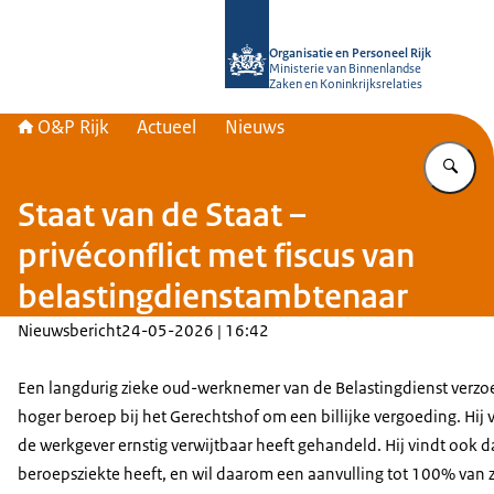
Naar de homepage van O&P Rijk
Organisatie en Personeel Rijk
Ministerie van Binnenlandse
Zaken en Koninkrijksrelaties
O&P Rijk
Actueel
Nieuws
Vu
Staat van de Staat –
privéconflict met fiscus van
belastingdienstambtenaar
Nieuwsbericht
24-05-2026 | 16:42
Een langdurig zieke oud-werknemer van de Belastingdienst verzoe
hoger beroep bij het Gerechtshof om een billijke vergoeding. Hij 
de werkgever ernstig verwijtbaar heeft gehandeld. Hij vindt ook da
beroepsziekte heeft, en wil daarom een aanvulling tot 100% van z