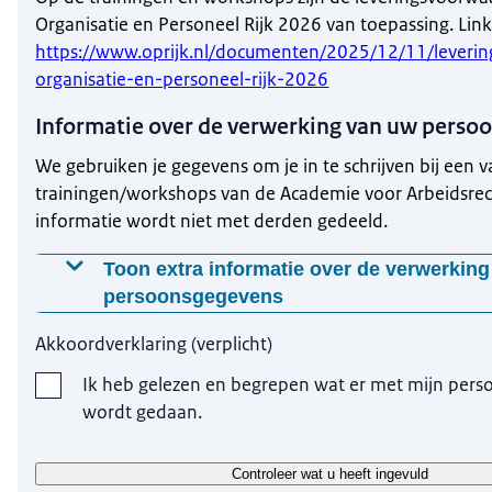
Organisatie en Personeel Rijk 2026 van toepassing. Link
https://www.oprijk.nl/documenten/2025/12/11/leveri
organisatie-en-personeel-rijk-2026
Informatie over de verwerking van uw perso
We gebruiken je gegevens om je in te schrijven bij een 
trainingen/workshops van de Academie voor Arbeidsrech
informatie wordt niet met derden gedeeld.
Toon extra informatie over de verwerkin
persoonsgegevens
Waarom worden deze gegevens gevraagd?
Akkoordverklaring
(
verplicht
)
We gebruiken je gegevens, met jouw toestemming omdat
Ik heb gelezen en begrepen wat er met mijn per
niet in kunnen schrijven.
wordt gedaan.
Op welke manier worden je gegevens verwerkt?
Controleer wat u heeft ingevuld
Wij gebruiken je gegevens om je in te schrijven. De insc