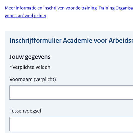
Meer informatie en inschrijven voor de training 'Training Organis
voor stap' vind je hier
.
Inschrijfformulier Academie voor Arbeids
Hier niets invullen a.u.b.
Jouw gegevens
*Verplichte velden
Voornaam
(
verplicht
)
Tussenvoegsel