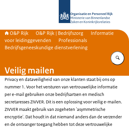
Naar de homepage van O&P Rijk
Organisatie en Personeel Rijk
Ministerie van Binnenlandse
Zaken en Koninkrijksrelaties
O&P Rijk
O&P Rijk | Bedrijfszorg
Informatie
voor leidinggevenden
Professionals
Bedrijfsgeneeskundige dienstverlening
Vu
Veilig mailen
Privacy en dataveiligheid van onze klanten staat bij ons op
nummer 1. Voor het versturen van vertrouwelijke informatie
per e-mail gebruiken onze bedrijfsartsen en medisch
secretaresses ZIVVER. Dit is een oplossing voor veilig e-mailen.
ZIVVER maakt gebruik van zogeheten 'asymmetrische
encryptie'. Dat houdt in dat niemand anders dan de verzender
en de ontvanger toegang hebben tot deze vertrouwelijke