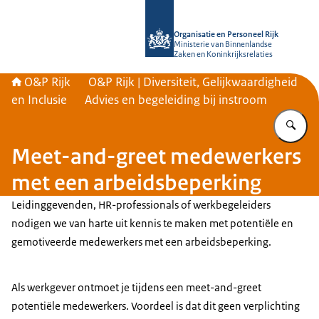
Naar de homepage van O&P Rijk
Organisatie en Personeel Rijk
Ministerie van Binnenlandse
Zaken en Koninkrijksrelaties
O&P Rijk
O&P Rijk | Diversiteit, Gelijkwaardigheid
en Inclusie
Advies en begeleiding bij instroom
Vu
Meet-and-greet medewerkers
met een arbeidsbeperking
Leidinggevenden, HR-professionals of werkbegeleiders
nodigen we van harte uit kennis te maken met potentiële en
gemotiveerde medewerkers met een arbeidsbeperking.
Als werkgever ontmoet je tijdens een meet-and-greet
potentiële medewerkers. Voordeel is dat dit geen verplichting