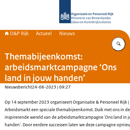
Naar de homepage van O&P Rijk
Organisatie en Personeel Rijk
Ministerie van Binnenlandse
Zaken en Koninkrijksrelaties
O&P Rijk
Actueel
Nieuws
Vu
Themabijeenkomst:
arbeidsmarktcampagne ‘Ons
land in jouw handen’
Nieuwsbericht
24-08-2023 | 09:27
Op 14 september 2023 organiseert Organisatie & Personeel Rijk |
Arbeidsmarkt een speciale themabijeenkomst. Duik met ons in de
inspirerende wereld van de arbeidsmarktcampagne 'Ons land in 
handen'. Door eerdere successen laten we deze campagne opnie