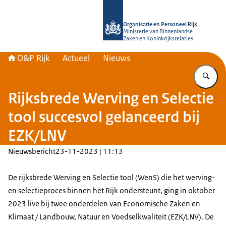
Naar de homepage van O&P Rijk
Organisatie en Personeel Rijk
Ministerie van Binnenlandse
Zaken en Koninkrijksrelaties
O&P Rijk
Actueel
Nieuws
Vu
Rijksbrede Werving en Selectie
tool succesvol gelanceerd bij
EZK/LNV
Nieuwsbericht
23-11-2023 | 11:13
De rijksbrede Werving en Selectie tool (WenS) die het werving-
en selectieproces binnen het Rijk ondersteunt, ging in oktober
2023 live bij twee onderdelen van Economische Zaken en
Klimaat / Landbouw, Natuur en Voedselkwaliteit (EZK/LNV). De