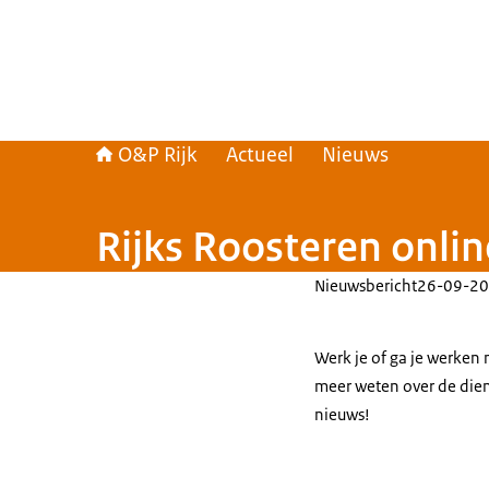
O&P Rijk
Actueel
Nieuws
Rijks Roosteren onlin
Nieuwsbericht
26-09-20
Werk je of ga je werken m
meer weten over de die
nieuws!