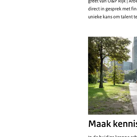
greet van O&P Rijk | Ar
direct in gesprek met fin
unieke kans om talent t
Maak kennis