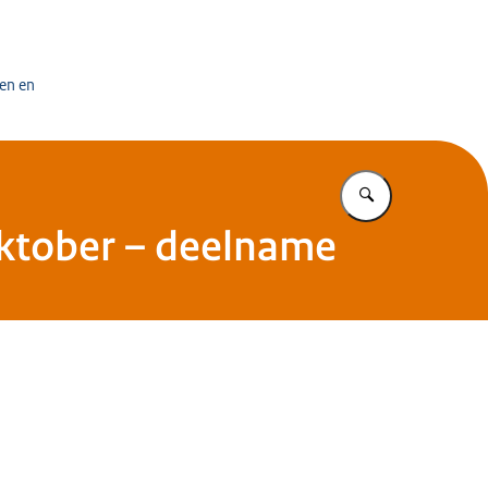
en en
Vul in wat u z
oktober – deelname