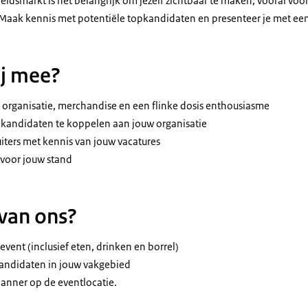
eidsmarkt is het belangrijk om jezelf zichtbaar te maken, vooral voor
. Maak kennis met potentiële topkandidaten en presenteer je met een
ij mee?
je organisatie, merchandise en een flinke dosis enthousiasme
andidaten te koppelen aan jouw organisatie
ters met kennis van jouw vacatures
voor jouw stand
 van ons?
event (inclusief eten, drinken en borrel)
andidaten in jouw vakgebied
banner op de eventlocatie.