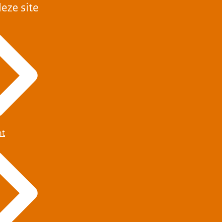
eze site
ht