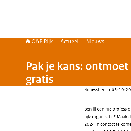
O&P Rijk
Actueel
Nieuws
Pak je kans: ontmoet
gratis
Nieuwsbericht
03-10-20
Ben jij een HR-professio
rijksorganisatie? Maak 
2024 in contact te kome