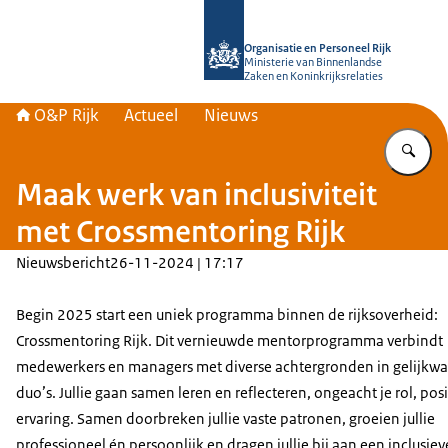
Naar de homepage van O&P Rijk
Organisatie en Personeel Rijk
Ministerie van Binnenlandse
Zaken en Koninkrijksrelaties
O&P Rijk
Actueel
Nieuws
Vu
Maak werk van inclusiviteit
met Crossmentoring Rijk
Nieuwsbericht
26-11-2024 | 17:17
Begin 2025 start een uniek programma binnen de rijksoverheid:
Crossmentoring Rijk. Dit vernieuwde mentorprogramma verbindt
medewerkers en managers met diverse achtergronden in gelijkwa
duo’s. Jullie gaan samen leren en reflecteren, ongeacht je rol, posi
ervaring. Samen doorbreken jullie vaste patronen, groeien jullie
professioneel én persoonlijk en dragen jullie bij aan een inclusiev