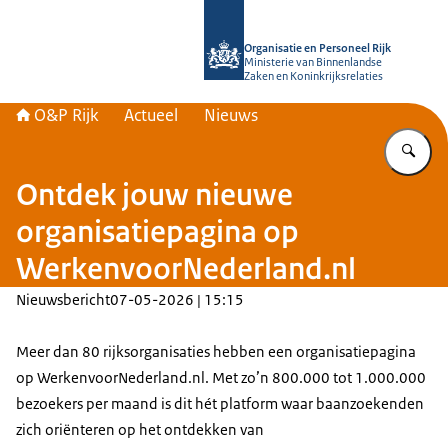
Naar de homepage van O&P Rijk
Organisatie en Personeel Rijk
Ministerie van Binnenlandse
Zaken en Koninkrijksrelaties
O&P Rijk
Actueel
Nieuws
Vu
Ontdek jouw nieuwe
organisatiepagina op
WerkenvoorNederland.nl
Nieuwsbericht
07-05-2026 | 15:15
Meer dan 80 rijksorganisaties hebben een organisatiepagina
op WerkenvoorNederland.nl. Met zo’n 800.000 tot 1.000.000
bezoekers per maand is dit hét platform waar baanzoekenden
zich oriënteren op het ontdekken van