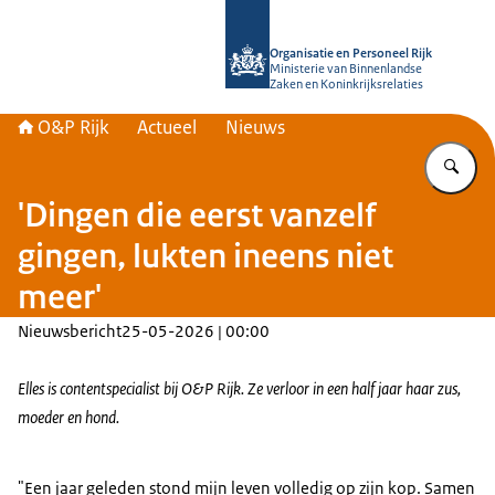
Naar de homepage van O&P Rijk
Organisatie en Personeel Rijk
Ministerie van Binnenlandse
Zaken en Koninkrijksrelaties
O&P Rijk
Actueel
Nieuws
Vu
'Dingen die eerst vanzelf
gingen, lukten ineens niet
meer'
Nieuwsbericht
25-05-2026 | 00:00
Elles is contentspecialist bij O&P Rijk. Ze verloor in een half jaar haar zus,
moeder en hond.
"Een jaar geleden stond mijn leven volledig op zijn kop. Samen