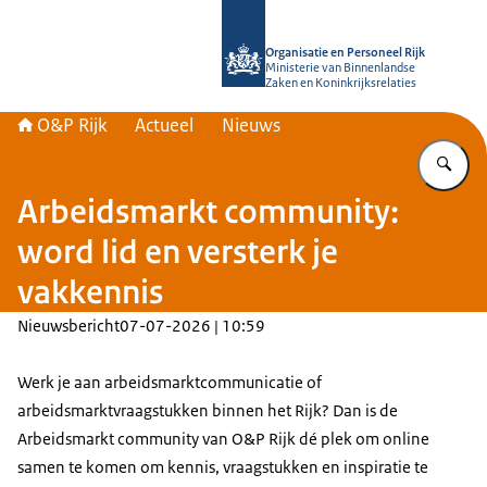
Naar de homepage van O&P Rijk
Organisatie en Personeel Rijk
Ministerie van Binnenlandse
Zaken en Koninkrijksrelaties
O&P Rijk
Actueel
Nieuws
Vu
Arbeidsmarkt community:
word lid en versterk je
vakkennis
Nieuwsbericht
07-07-2026 | 10:59
Werk je aan arbeidsmarktcommunicatie of
arbeidsmarktvraagstukken binnen het Rijk? Dan is de
Arbeidsmarkt community van O&P Rijk dé plek om online
samen te komen om kennis, vraagstukken en inspiratie te