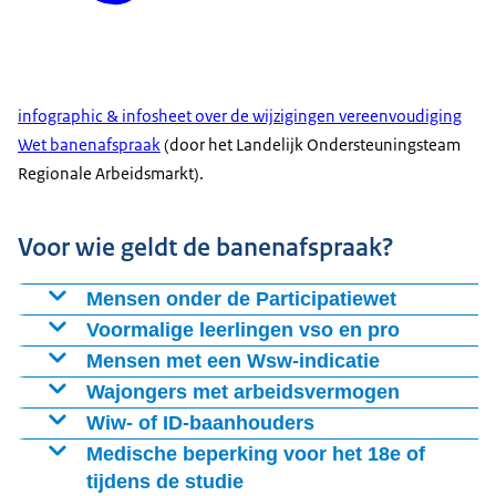
infographic & infosheet over de wijzigingen vereenvoudiging
Wet banenafspraak
(door het Landelijk Ondersteuningsteam
Regionale Arbeidsmarkt).
Voor wie geldt de banenafspraak?
Mensen onder de Participatiewet
Mensen die niet zelfstandig het wettelijk minimumloon
Voormalige leerlingen vso en pro
kunnen verdienen.
Voormalige leerlingen uit het voortgezet speciaal
Mensen met een Wsw-indicatie
onderwijs (vso) en praktijkonderwijs (pro), aangemeld
Mensen met een indicatie sociale werkvoorziening.
Wajongers met arbeidsvermogen
bij UWV.
Wajongers die door werk inkomen kunnen verdienen.
Wiw- of ID-baanhouders
Mensen op een Wiw- of ID-baan. Deze banen komen
Medische beperking voor het 18e of
uit oude regelingen voor bijstandsgerechtigden met
tijdens de studie