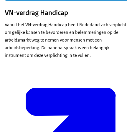
een grote afstand tot de arbeidsmarkt.
Mensen met een medische beperking van voor hun 18e
VN-verdrag Handicap
of tijdens hun studie, die dankzij de banenafspraak het
wettelijk minimumloon kunnen verdienen.
Vanuit het VN-verdrag Handicap heeft Nederland zich verplicht
om gelijke kansen te bevorderen en belemmeringen op de
arbeidsmarkt weg te nemen voor mensen met een
arbeidsbeperking. De banenafspraak is een belangrijk
instrument om deze verplichting in te vullen.