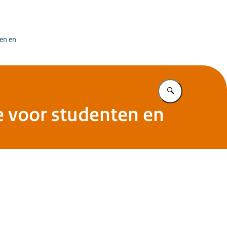
en en
Vul in wat u z
 voor studenten en