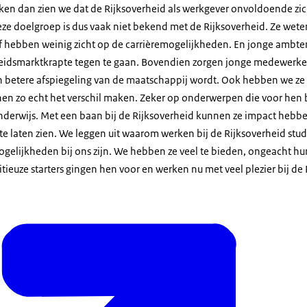
kijken dan zien we dat de Rijksoverheid als werkgever onvoldoende zi
eze doelgroep is dus vaak niet bekend met de Rijksoverheid. Ze wete
f hebben weinig zicht op de carrièremogelijkheden. En jonge ambten
eidsmarktkrapte tegen te gaan. Bovendien zorgen jonge medewerker
betere afspiegeling van de maatschappij wordt. Ook hebben we z
nnen zo echt het verschil maken. Zeker op onderwerpen die voor hen 
onderwijs. Met een baan bij de Rijksoverheid kunnen ze impact hebb
 laten zien. We leggen uit waarom werken bij de Rijksoverheid stude
gelijkheden bij ons zijn. We hebben ze veel te bieden, ongeacht hu
itieuze starters gingen hen voor en werken nu met veel plezier bij de