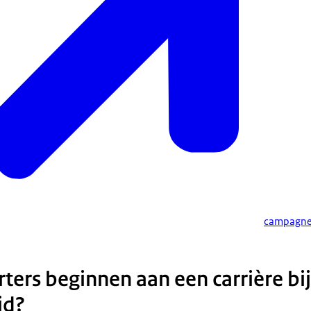
campagne
ters beginnen aan een carrière bi
id?