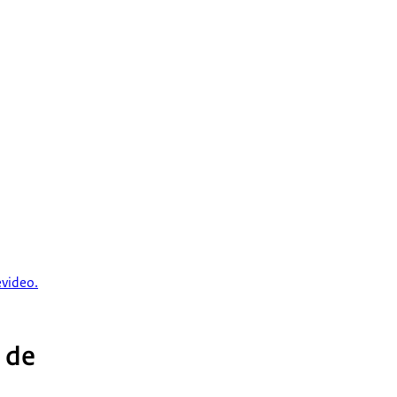
video.
j de