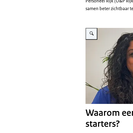
Personeel Rijk (O&P Rijk
samen beter zichtbaar te
Vergroot afbeelding Arbeids
Waarom een 
starters?