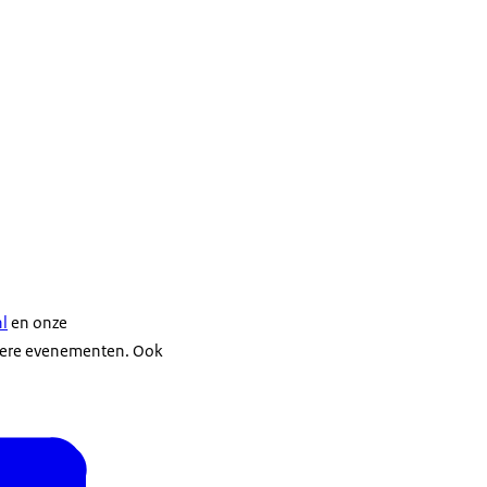
l
en onze
dere evenementen. Ook