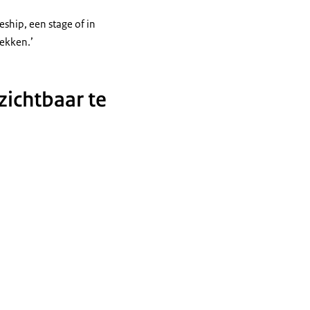
eship, een stage of in
rekken.’
zichtbaar te
p