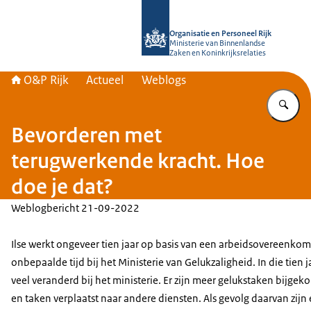
Naar de homepage van O&P Rijk
Organisatie en Personeel Rijk
Ministerie van Binnenlandse
Zaken en Koninkrijksrelaties
O&P Rijk
Actueel
Weblogs
Vu
Bevorderen met
terugwerkende kracht. Hoe
doe je dat?
Weblogbericht
21-09-2022
Ilse werkt ongeveer tien jaar op basis van een arbeidsovereenkom
onbepaalde tijd bij het Ministerie van Gelukzaligheid. In die tien ja
veel veranderd bij het ministerie. Er zijn meer gelukstaken bijge
en taken verplaatst naar andere diensten. Als gevolg daarvan zijn 