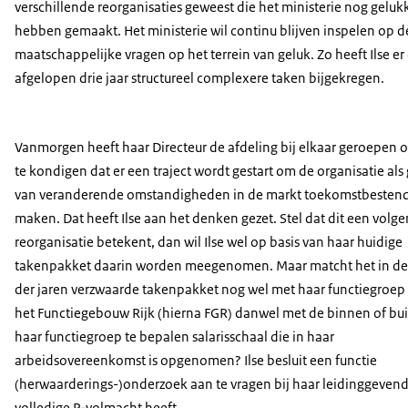
verschillende reorganisaties geweest die het ministerie nog geluk
hebben gemaakt. Het ministerie wil continu blijven inspelen op d
maatschappelijke vragen op het terrein van geluk. Zo heeft Ilse er
afgelopen drie jaar structureel complexere taken bijgekregen.
Vanmorgen heeft haar Directeur de afdeling bij elkaar geroepen 
te kondigen dat er een traject wordt gestart om de organisatie als
van veranderende omstandigheden in de markt toekomstbestend
maken. Dat heeft Ilse aan het denken gezet. Stel dat dit een volg
reorganisatie betekent, dan wil Ilse wel op basis van haar huidige
takenpakket daarin worden meegenomen. Maar matcht het in de
der jaren verzwaarde takenpakket nog wel met haar functiegroep
het Functiegebouw Rijk (hierna FGR) danwel met de binnen of bu
haar functiegroep te bepalen salarisschaal die in haar
arbeidsovereenkomst is opgenomen? Ilse besluit een functie
(herwaarderings-)onderzoek aan te vragen bij haar leidinggevend
volledige P-volmacht heeft.