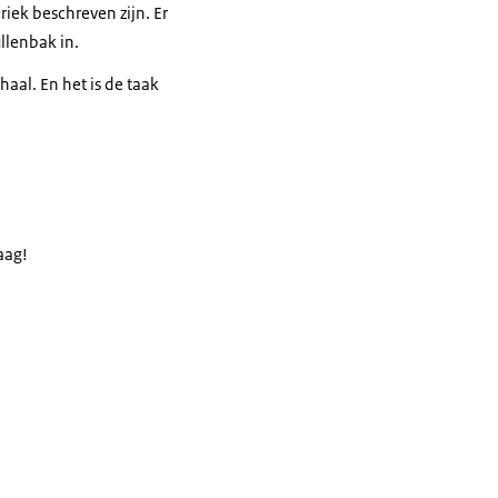
iek beschreven zijn. Er
ullenbak in.
aal. En het is de taak
aag!