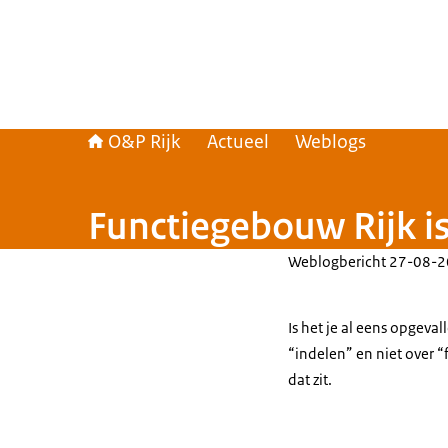
O&P Rijk
Actueel
Weblogs
Functiegebouw Rijk i
Weblogbericht
27-08-2
Is het je al eens opgeva
“indelen” en niet over 
dat zit.