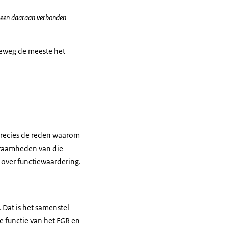
t een daaraan verbonden
rreweg de meeste het
s precies de reden waarom
kzaamheden van die
r over functiewaardering.
 Dat is het samenstel
functie van het FGR en