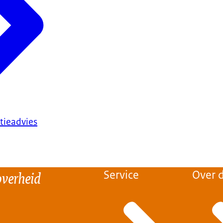
tieadvies
overheid
Service
Over d