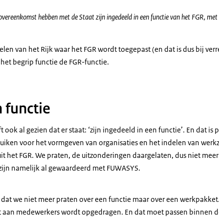
vereenkomst hebben met de Staat zijn ingedeeld in een functie van het FGR, me
len van het Rijk waar het FGR wordt toegepast (en dat is dus bij ve
het begrip functie de FGR-functie.
 functie
 ook al gezien dat er staat: ‘zijn ingedeeld in een functie’. En dat i
uiken voor het vormgeven van organisaties en het indelen van wer
 uit het FGR. We praten, de uitzonderingen daargelaten, dus niet mee
 zijn namelijk al gewaardeerd met FUWASYS.
, dat we niet meer praten over een functie maar over een werkpakket.
aan medewerkers wordt opgedragen. En dat moet passen binnen de 