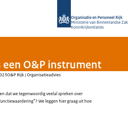
Naar de homepage van O&P Rijk
Organisatie en Personeel Rijk
Ministerie van Binnenlandse Zak
Koninkrijksrelaties
s een O&P instrument
023
O&P Rijk | Organisatieadvies
llen dat we tegenwoordig veelal spreken over
“functiewaardering”? We leggen hier graag uit hoe