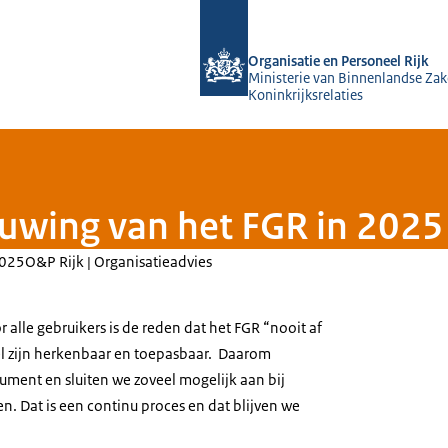
Naar de homepage van O&P Rijk
Organisatie en Personeel Rijk
Ministerie van Binnenlandse Zak
Koninkrijksrelaties
uwing van het FGR in 2025
025
O&P Rijk | Organisatieadvies
alle gebruikers is de reden dat het FGR “nooit af
el zijn herkenbaar en toepasbaar. Daarom
rument en sluiten we zoveel mogelijk aan bij
n. Dat is een continu proces en dat blijven we