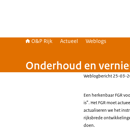
O&P Rijk
Actueel
Weblogs
Onderhoud en vernie
Weblogbericht
25-03-2
Een herkenbaar FGR voor 
is”. Het FGR moet actue
actualiseren we het inst
rijksbrede ontwikkelinge
doen.