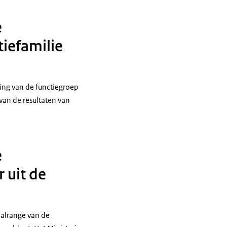
e
iefamilie
ing van de functiegroep
van de resultaten van
e
 uit de
aalrange van de