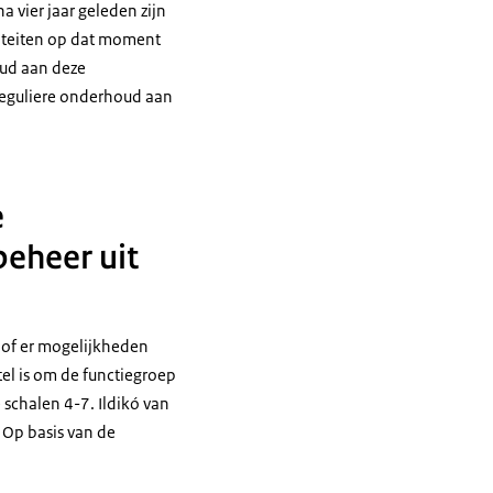
 vier jaar geleden zijn
riteiten op dat moment
oud aan deze
t reguliere onderhoud aan
e
eheer uit
 of er mogelijkheden
tel is om de functiegroep
 schalen 4-7. Ildikó van
 Op basis van de