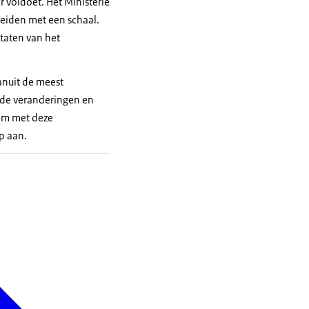
 voldoet. Het Ministerie
breiden met een schaal.
taten van het
anuit de meest
 de veranderingen en
 om met deze
p aan.