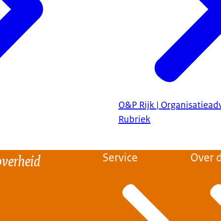
O&P Rijk | Organisatiead
Rubriek
overheid
Service
Over d