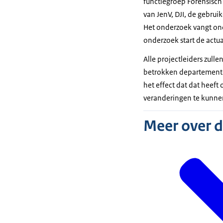
functiegroep Forensisch
van JenV, DJI, de gebrui
Het onderzoek vangt ond
onderzoek start de actua
Alle projectleiders zul
betrokken departementen
het effect dat dat heeft
veranderingen te kunn
Meer over 