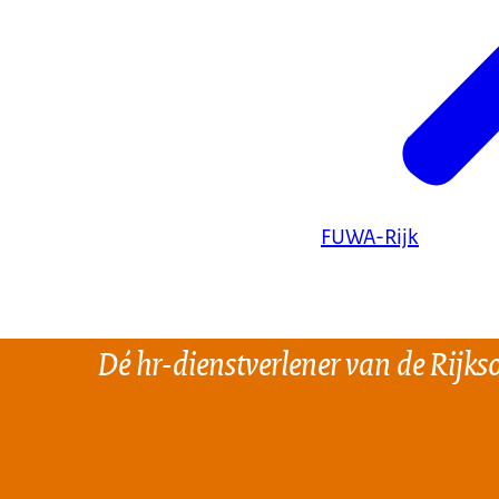
FUWA-Rijk
Dé hr-dienstverlener van de Rijks