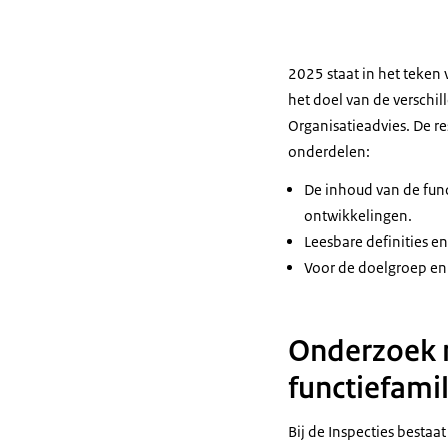
2025 staat in het teken 
het doel van de verschil
Organisatieadvies. De r
onderdelen:
De inhoud van de func
ontwikkelingen.
Leesbare definities en
Voor de doelgroep en
Onderzoek n
functiefamil
Bij de Inspecties bestaa