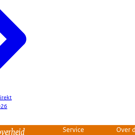
irekt
026
overheid
Service
Over d