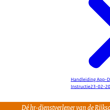
Handleiding App-D
Instructie
23-02-2
Dé hr-dienstverlener van de Rijks