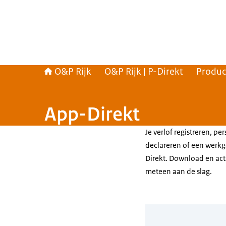
O&P Rijk
O&P Rijk | P-Direkt
Produc
App-Direkt
Je verlof registreren, p
declareren of een werkg
Direkt. Download en acti
meteen aan de slag.