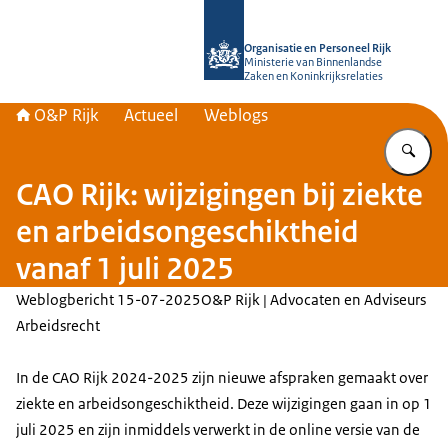
Naar de homepage van O&P Rijk
Organisatie en Personeel Rijk
Ministerie van Binnenlandse
Zaken en Koninkrijksrelaties
O&P Rijk
Actueel
Weblogs
Vu
CAO Rijk: wijzigingen bij ziekte
en arbeidsongeschiktheid
vanaf 1 juli 2025
Weblogbericht
15-07-2025
O&P Rijk | Advocaten en Adviseurs
Arbeidsrecht
In de CAO Rijk 2024-2025 zijn nieuwe afspraken gemaakt over
ziekte en arbeidsongeschiktheid. Deze wijzigingen gaan in op 1
juli 2025 en zijn inmiddels verwerkt in de online versie van de